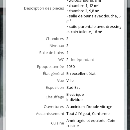
• wc-buanderie, 3 m²
• chambre 1, 12 m²
Description des pièces
• chambre 2, 9,8 m²
• salle de bains avec douche, 5
m²
• suite parentale avec dressing
et coin toilette, 16 m²
Chambres
3
Niveaux
3
Salle de bains
1
WC
2
Indépendant
Epoque, année
1930
État général
En excellent état
Vue
Ville
Exposition
Sud-Est
Electrique
Chauffage
Individuel
Ouvertures
Aluminium, Double vitrage
Assainissement
Tout à l'égout, Conforme
Aménagée et équipée, Coin
Cuisine
cuisine