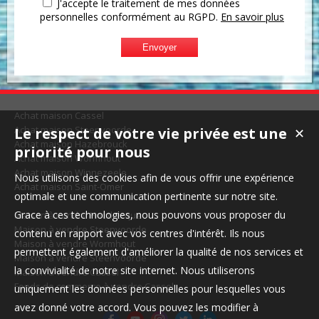
J'accepte le traitement de mes données
personnelles conformément au RGPD.
En savoir plus
Achat maison Cassel
Achat maison Steenvoorde
Le respect de votre vie privée est une
✕
Achat maison Hazebrouck
priorité pour nous
Achat maison Wormhout
Achat maison Winnezeele
Nous utilisons des cookies afin de vous offrir une expérience
Achat maison Saint-Omer
optimale et une communication pertinente sur notre site.
Grace à ces technologies, nous pouvons vous proposer du
Maison à vendre Houtkerque
Maison à vendre Steenvoorde
contenu en rapport avec vos centres d'intérêt. Ils nous
Maison à vendre Wormhout
permettent également d'améliorer la qualité de nos services et
Maison à vendre Steenvoorde
la convivialité de notre site internet. Nous utiliserons
Maison à vendre Cassel
Fonds de commerce à vendre Cassel
uniquement les données personnelles pour lesquelles vous
avez donné votre accord. Vous pouvez les modifier à