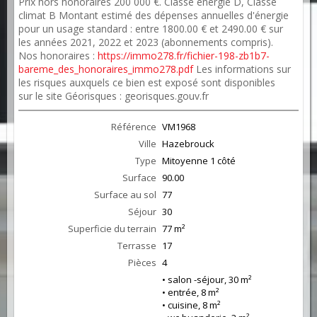
Prix hors honoraires 200 000 €. Classe énergie D, Classe
climat B Montant estimé des dépenses annuelles d'énergie
pour un usage standard : entre 1800.00 € et 2490.00 € sur
les années 2021, 2022 et 2023 (abonnements compris).
Nos honoraires :
https://immo278.fr/fichier-198-zb1b7-
bareme_des_honoraires_immo278.pdf
Les informations sur
les risques auxquels ce bien est exposé sont disponibles
sur le site Géorisques : georisques.gouv.fr
Référence
VM1968
Ville
Hazebrouck
Type
Mitoyenne 1 côté
Surface
90.00
Surface au sol
77
Séjour
30
Superficie du terrain
77 m²
Terrasse
17
Pièces
4
• salon -séjour, 30 m²
• entrée, 8 m²
• cuisine, 8 m²