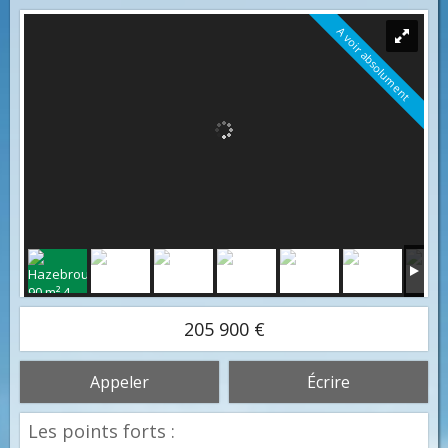
A voir absolument
205 900 €
Appeler
Écrire
Les points forts :