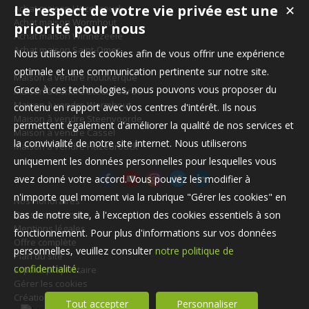
Le respect de votre vie privée est une
Achat maison Hazebrouck
✕
Achat maison Wormhout
priorité pour nous
Achat maison Winnezeele
Achat maison Saint-Omer
Nous utilisons des cookies afin de vous offrir une expérience
optimale et une communication pertinente sur notre site.
Maison à vendre Houtkerque
Grace à ces technologies, nous pouvons vous proposer du
Maison à vendre Steenvoorde
Maison à vendre Wormhout
contenu en rapport avec vos centres d'intérêt. Ils nous
Maison à vendre Steenvoorde
permettent également d'améliorer la qualité de nos services et
Maison à vendre Cassel
la convivialité de notre site internet. Nous utiliserons
Maison à vendre Hazebrouck
uniquement les données personnelles pour lesquelles vous
avez donné votre accord. Vous pouvez les modifier à
n'importe quel moment via la rubrique "Gérer les cookies" en
Nos Honoraires
Qui sommes-nous
bas de notre site, à l'exception des cookies essentiels à son
Mentions légales
fonctionnement. Pour plus d'informations sur vos données
Offre complète
personnelles, veuillez consulter
notre politique de
Plan du site
confidentialité
.
Espace propriétaire
Gérer les cookies
Création site internet immobilier
Tout accepter
Personnaliser