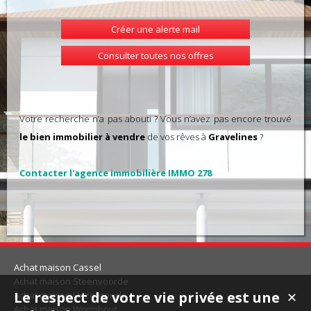
Créer une alerte mail
Consulter toutes nos offres
Votre recherche n’a pas abouti ? Vous n’avez pas encore trouvé
le bien immobilier à vendre
de vos rêves à
Gravelines
?
Contacter l'agence immobilière IMMO 278
Achat maison Cassel
Achat maison Steenvoorde
Le respect de votre vie privée est une
Achat maison Hazebrouck
✕
Achat maison Wormhout