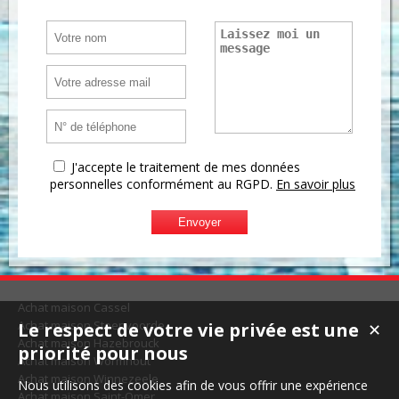
J'accepte le traitement de mes données
personnelles conformément au RGPD.
En savoir plus
Achat maison Cassel
Achat maison Steenvoorde
Le respect de votre vie privée est une
✕
Achat maison Hazebrouck
priorité pour nous
Achat maison Wormhout
Achat maison Winnezeele
Nous utilisons des cookies afin de vous offrir une expérience
Achat maison Saint-Omer