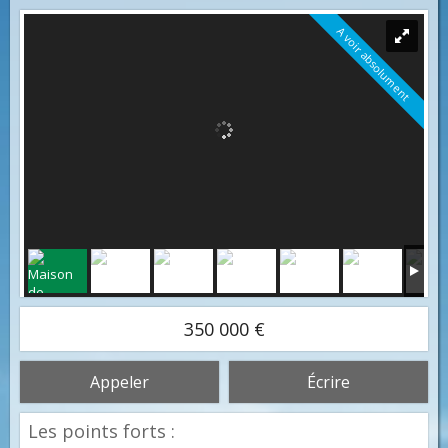
A voir absolument
350 000 €
Appeler
Écrire
Les points forts :