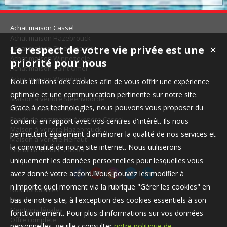
Achat maison Cassel
Achat maison Hazebrouck
Le respect de votre vie privée est une
Achat maison Steenvoorde
✕
Achat maison Winnezeele
priorité pour nous
Achat maison Saint-Omer
Achat maison Wormhout
Nous utilisons des cookies afin de vous offrir une expérience
optimale et une communication pertinente sur notre site.
Maison à vendre Steenvoorde
Grace à ces technologies, nous pouvons vous proposer du
Maison à vendre Cassel
Fonds de commerce à vendre Cassel
contenu en rapport avec vos centres d'intérêt. Ils nous
Maison à vendre Hazebrouck
permettent également d'améliorer la qualité de nos services et
Maison à vendre Helfaut
la convivialité de notre site internet. Nous utiliserons
Terrain à vendre Cassel
uniquement les données personnelles pour lesquelles vous
avez donné votre accord. Vous pouvez les modifier à
n'importe quel moment via la rubrique "Gérer les cookies" en
Nos Honoraires
Qui sommes-nous
bas de notre site, à l'exception des cookies essentiels à son
Mentions légales
fonctionnement. Pour plus d'informations sur vos données
Offre complète
personnelles, veuillez consulter
notre politique de