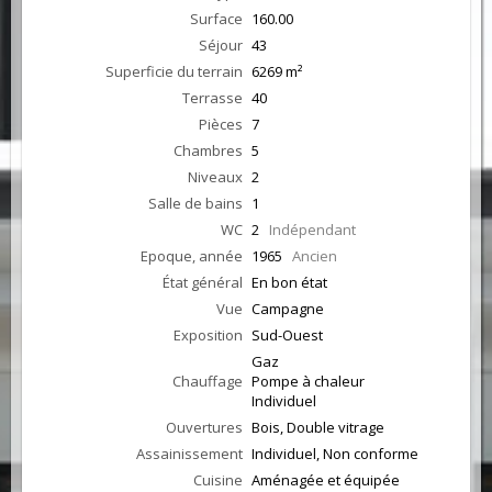
Surface
160.00
Séjour
43
Superficie du terrain
6269 m²
Terrasse
40
Pièces
7
Chambres
5
Niveaux
2
Salle de bains
1
WC
2
Indépendant
Epoque, année
1965
Ancien
État général
En bon état
Vue
Campagne
Exposition
Sud-Ouest
Gaz
Chauffage
Pompe à chaleur
Individuel
Ouvertures
Bois, Double vitrage
Assainissement
Individuel, Non conforme
Cuisine
Aménagée et équipée