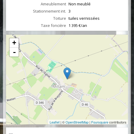
Ameublement
Non meublé
Stationnement int.
3
Toiture
tuiles vernissées
Taxe foncière
1 395 €/an
+
-
Leaflet
| ©
OpenStreetMap
|
Foursquare
contributors