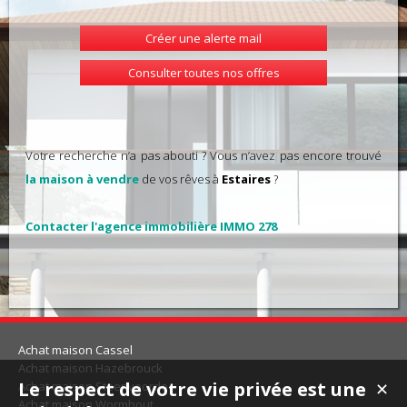
Créer une alerte mail
Consulter toutes nos offres
Votre recherche n’a pas abouti ? Vous n’avez pas encore trouvé
la maison à vendre
de vos rêves à
Estaires
?
Contacter l'agence immobilière IMMO 278
Achat maison Cassel
Achat maison Hazebrouck
Le respect de votre vie privée est une
Achat maison Steenvoorde
✕
Achat maison Wormhout