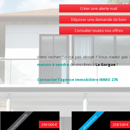
Créer une alerte mail
Déposer une demande de bien
Consulter toutes nos offres
Votre recherche n’a pas abouti ? Vous n’avez pas
maison à vendre
de vos rêves à
La Gorgue
?
Contacter l'agence immobilière IMMO 278
Affaire exceptionnelle
A voir absolument
299 000 €
258 500 €