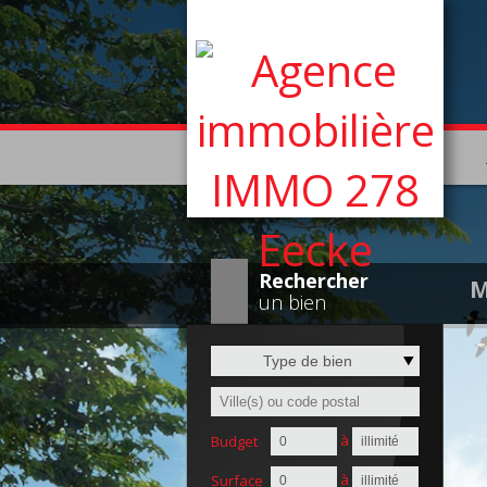
Rechercher
M
un bien
Type de bien
à
Budget
à
Surface