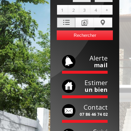
1
2
3
4
+
Alerte
mail
Estimer
un bien
Contact
07 86 46 74 02