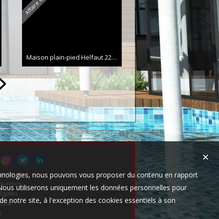
05 m²
Maison plain-pied Helfaut
225 m²
✕
aires
technologies, nous pouvons vous proposer du contenu en rapport
s-nous
t. Nous utiliserons uniquement les données personnelles pour
égales
e notre site, à l'exception des cookies essentiels à son
lète
e