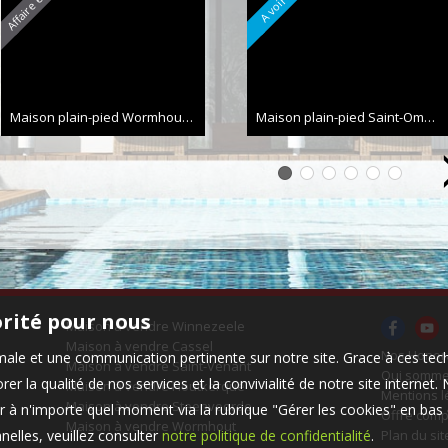
Maison plain-pied Wormhout
88 m²
Maison plain-pied Saint-Omer
1
orité pour nous
Maison à vendre Winnezeele
Maison à vendre Cassel
Nos Honor
timale et une communication pertinente sur notre site. Grace à ces 
Maison à vendre Saint-Venant
Qui somme
er la qualité de nos services et la convivialité de notre site interne
Maison à vendre Houtkerque
Mentions l
Maison à vendre Steenvoorde
 à n'importe quel moment via la rubrique "Gérer les cookies" en bas d
Offre comp
Maison à vendre Wormhout
elles, veuillez consulter
notre politique de confidentialité
.
Plan du sit