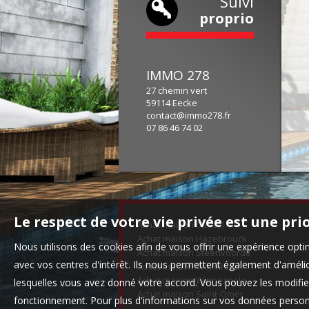
Suivi
proprio
IMMO 278
27 chemin vert
59114
Eecke
contact@immo278.fr
1
2
3
4
5
6
07 86 46 74 02
Le respect de votre vie privée est une pri
Achat maison Cassel
Achat maison Hazebrouck
Nous utilisons des cookies afin de vous offrir une expérience op
Achat maison Steenvoorde
avec vos centres d'intérêt. Ils nous permettent également d'amélior
Achat maison Wormhout
Achat maison Winnezeele
lesquelles vous avez donné votre accord. Vous pouvez les modifier
Achat maison Saint-Omer
fonctionnement. Pour plus d'informations sur vos données personn